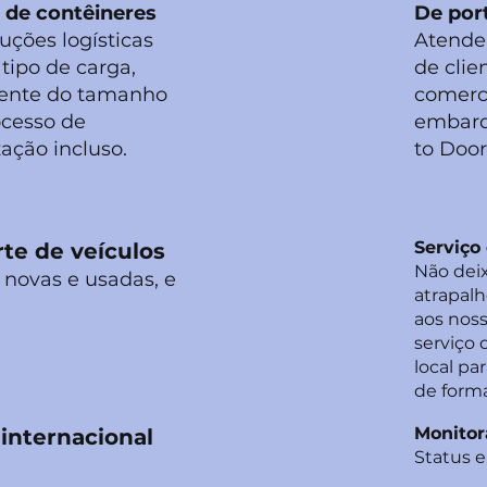
 de contêineres
De por
uções logísticas
Atende
tipo de carga,
de clie
ente do tamanho
comerci
cesso de
embarq
ação incluso.
to Door
Serviço
te de veículos
Não deix
novas e usadas, e
atrapalh
aos noss
serviço 
local pa
de forma
Monito
internacional
Status e