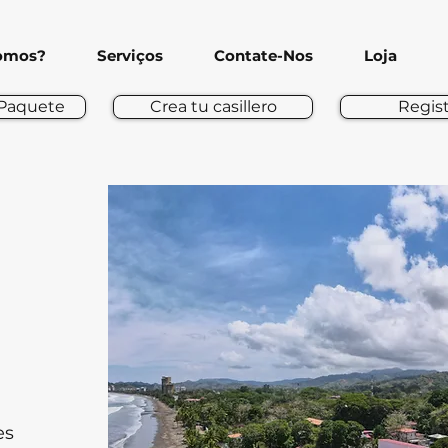
omos?
Serviços
Contate-Nos
Loja
 Paquete
Crea tu casillero
Regis
es