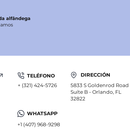
da alfândega
damos
DIRECCIÓN
TELÉFONO
+ (321) 424-5726
5833 S Goldenrod Road
Suíte B - Orlando, FL
32822
WHATSAPP
+1 (407) 968-9298