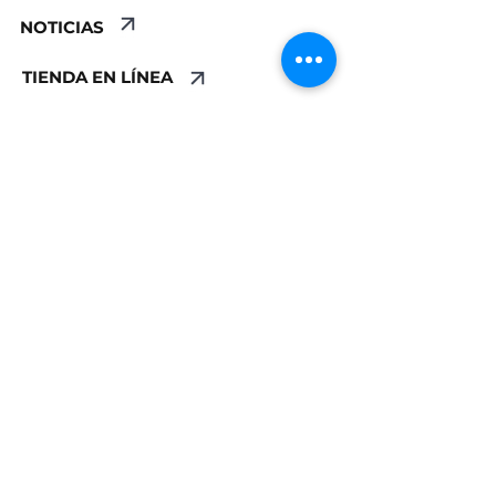
NOTICIAS
TIENDA EN LÍNEA
TELÉFONO
WHATSAPP
+
(321) 424-5726
+1 (407) 968-
9298
DIRECCIÓN
5833 S Goldenrod Road
Suíte B - Orlando, FL
32822
Copyright ©2024 - Goin'Postal GoldenRod
- All rights reserved | Politica de